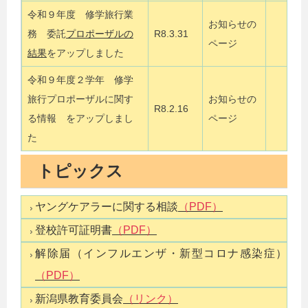
令和９年度 修学旅行業
お知らせの
務 委託
プロポーザルの
R8.3.31
ページ
結果
をアップしました
令和９年度２学年 修学
旅行プロポーザルに関す
お知らせの
R8.2.16
る情報 をアップしまし
ページ
た
トピックス
ヤングケアラーに関する相談
（PDF）
登校許可証明書
（PDF）
解除届（インフルエンザ・新型コロナ感染症）
（PDF）
新潟県教育委員会
（リンク）